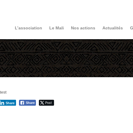
L’association
Le Mali
Nos actions
Actualités
G
test
Post
Share
Share