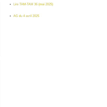
Lire TAM-TAM 36 (mai 2025)
AG du 4 avril 2025
es nouvelles du maraichage de Karamogobougou.