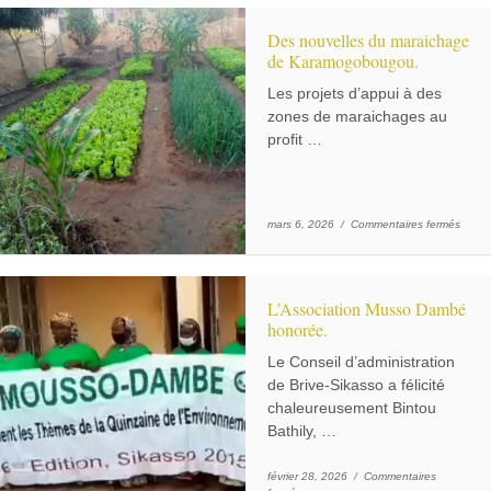
Des nouvelles du maraichage
de Karamogobougou.
Les projets d’appui à des
zones de maraichages au
profit …
sur D
mars 6, 2026 /
Commentaires fermés
L’Association Musso Dambé
honorée.
Le Conseil d’administration
de Brive-Sikasso a félicité
chaleureusement Bintou
Bathily, …
février 28, 2026 /
Commentaires