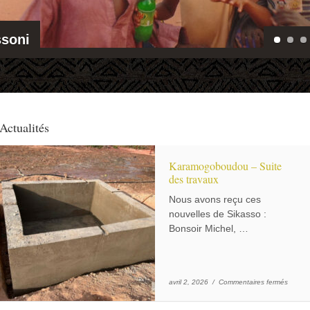
soni
Actualités
Karamogoboudou – Suite
des travaux
Nous avons reçu ces
nouvelles de Sikasso :
Bonsoir Michel, …
sur Ka
avril 2, 2026 /
Commentaires fermés