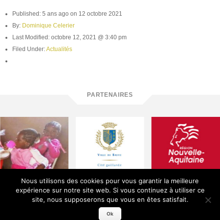
Published: 5 ans ago on 12 octobre 2021
By:
Dominique Celerier
Last Modified: octobre 12, 2021 @ 3:40 pm
Filed Under:
Actualités
PARTENAIRES
Nous utilisons des cookies pour vous garantir la meilleure
expérience sur notre site web. Si vous continuez à utiliser ce
site, nous supposerons que vous en êtes satisfait.
Qui sommes-nous ?
Mentions légales
Contact
Protection des Données
Ok